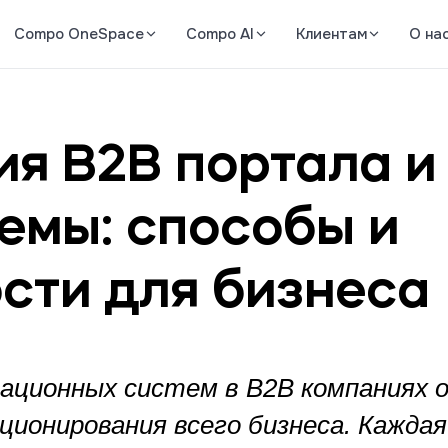
Compo OneSpace
Compo AI
Клиентам
О на
ия B2B портала и
емы: способы и
сти для бизнеса
ционных систем в B2B компаниях о
ционирования всего бизнеса. Каждая