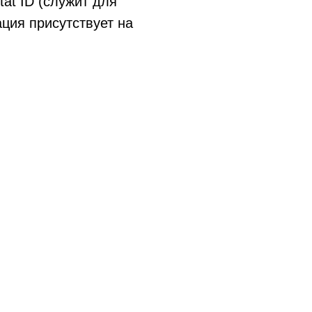
at ID (служит для
ция присутствует на