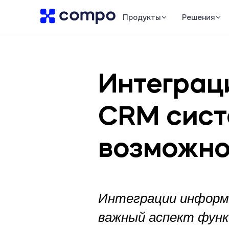
Продукты
Решения
Интеграц
CRM сист
возможно
Интеграции информа
важный аспект функ