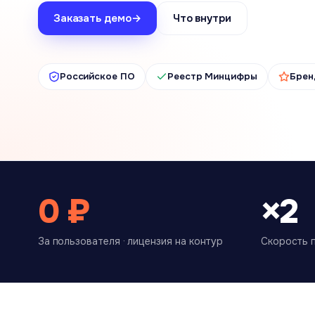
Заказать демо
→
Что внутри
Российское ПО
Реестр Минцифры
Брен
0 ₽
×2
За пользователя · лицензия на контур
Скорость 