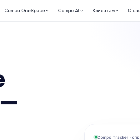
Compo OneSpace
Compo AI
Клиентам
О на
е
 —
Compo Tracker · сп