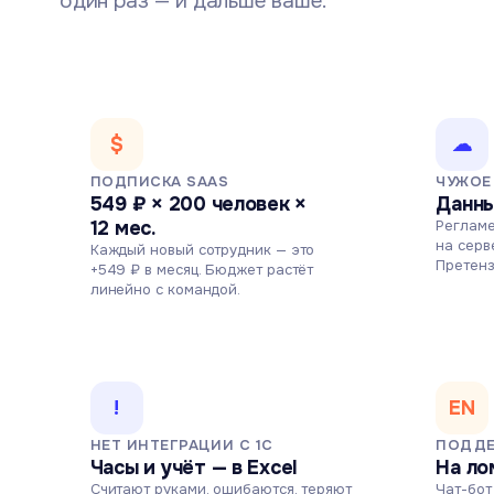
один раз — и дальше ваше.
$
☁
ПОДПИСКА SAAS
ЧУЖОЕ
549 ₽ × 200 человек ×
Данны
12 мес.
Регламе
на серв
Каждый новый сотрудник — это
Претенз
+549 ₽ в месяц. Бюджет растёт
линейно с командой.
!
EN
НЕТ ИНТЕГРАЦИИ С 1С
ПОДДЕ
Часы и учёт — в Excel
На ло
Считают руками, ошибаются, теряют
Чат-бот