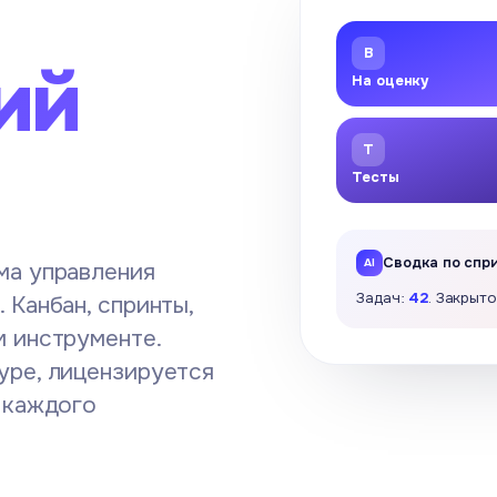
B
ий
На оценку
T
Тесты
Сводка по спр
ма управления
Задач:
42
. Закрыт
 Канбан, спринты,
м инструменте.
уре, лицензируется
 каждого