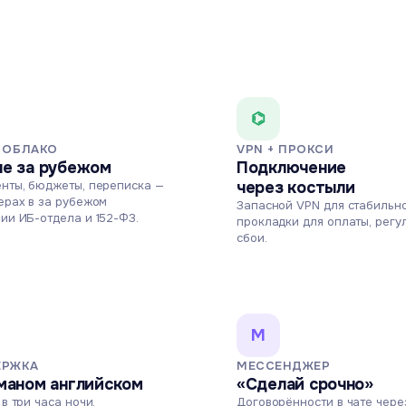
⌬
 ОБЛАКО
VPN + ПРОКСИ
е за рубежом
Подключение
нты, бюджеты, переписка —
через костыли
ерах в за рубежом
Запасной VPN для стабильно
ии ИБ-отдела и 152-ФЗ.
прокладки для оплаты, регу
сбои.
M
РЖКА
МЕССЕНДЖЕР
маном английском
«Сделай срочно»
 в три часа ночи.
Договорённости в чате чере