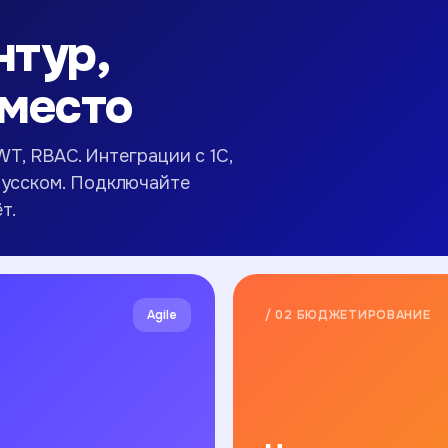
нтур,
 место
JWT, RBAC. Интеграции с 1С,
русском. Подключайте
т.
Agile
/ 02 БЮДЖЕТИРОВАНИЕ