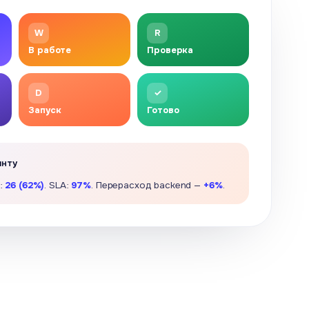
W
R
В работе
Проверка
D
✓
Запуск
Готово
инту
о:
26 (62%)
. SLA:
97%
. Перерасход backend —
+6%
.