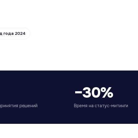
д года 2024
−30%
принятия решений
Время на статус-митинги