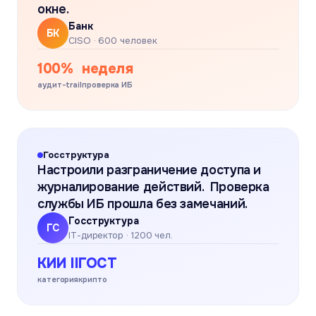
окне.
Банк
БК
CISO · 600 человек
100%
неделя
аудит-trail
проверка ИБ
Госструктура
Настроили разграничение доступа и
журналирование действий. Проверка
службы ИБ прошла без замечаний.
Госструктура
ГС
IT-директор · 1200 чел.
КИИ II
ГОСТ
категория
крипто