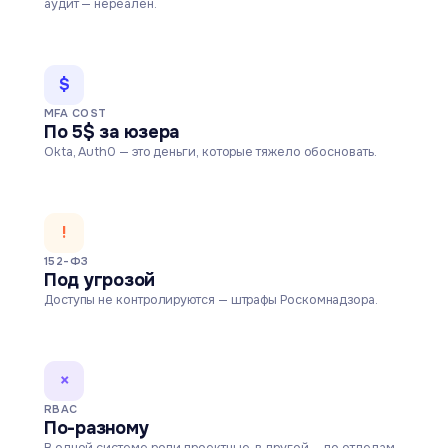
аудит — нереален.
$
MFA COST
По 5$ за юзера
Okta, Auth0 — это деньги, которые тяжело обосновать.
!
152-ФЗ
Под угрозой
Доступы не контролируются — штрафы Роскомнадзора.
×
RBAC
По-разному