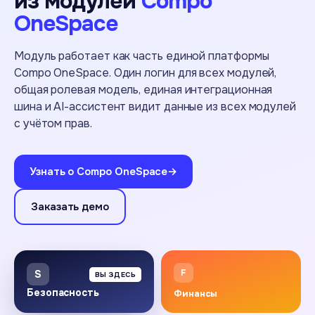
из модулей
Compo
OneSpace
Модуль работает как часть единой платформы
Compo OneSpace. Один логин для всех модулей,
общая ролевая модель, единая интеграционная
шина и AI-ассистент видит данные из всех модулей
с учётом прав.
Узнать о Compo OneSpace
→
Заказать демо
F
S
ВЫ ЗДЕСЬ
Безопасность
Финансы