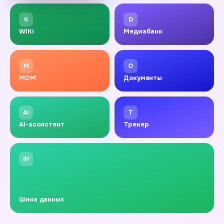
K
D
WIKI
Медиабанк
M
O
MDM
Документы
AI
T
AI-ассистент
Трекер
IH
Шина данных