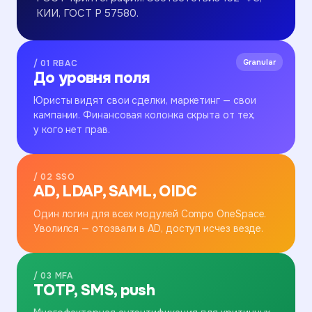
КИИ, ГОСТ Р 57580.
Granular
/ 01 RBAC
До уровня поля
Юристы видят свои сделки, маркетинг — свои
кампании. Финансовая колонка скрыта от тех,
у кого нет прав.
/ 02 SSO
AD, LDAP, SAML, OIDC
Один логин для всех модулей Compo OneSpace.
Уволился — отозвали в AD, доступ исчез везде.
/ 03 MFA
TOTP, SMS, push