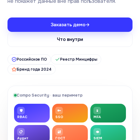
не покажет данные вне прав пользователя.
Заказать демо
→
Что внутри
Российское ПО
Реестр Минцифры
Бренд года 2024
Compo Security · ваш периметр
🛡
🔑
📱
RBAC
SSO
MFA
📋
🔐
👁
Аудит
ГОСТ
SIEM