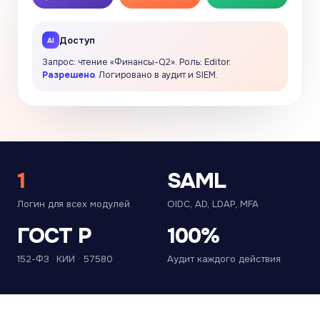
Доступ
Запрос: чтение «Финансы-Q2». Роль: Editor.
Разрешено
. Логировано в аудит и SIEM.
1
SAML
Логин для всех модулей
OIDC, AD, LDAP, MFA
ГОСТ Р
100%
152-ФЗ · КИИ · 57580
Аудит каждого действия