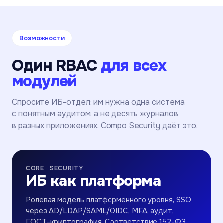
Возможности
Один RBAC
для всех
модулей
Спросите ИБ-отдел: им нужна одна система
с понятным аудитом, а не десять журналов
в разных приложениях. Compo Security даёт это.
CORE · SECURITY
ИБ как платформа
Ролевая модель платформенного уровня, SSO
через AD/LDAP/SAML/OIDC, MFA, аудит,
ГОСТ-криптография. Соответствие 152-ФЗ,