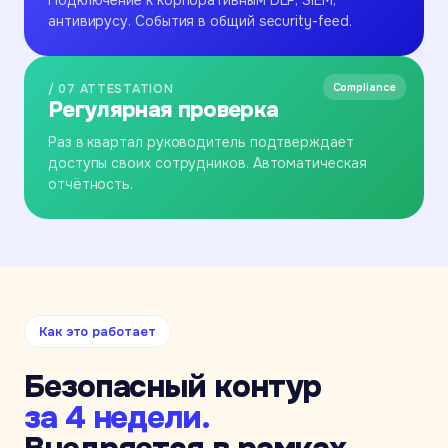
Подключение к корпоративным DLP, SIEM,
антивирусу. События в общий security-feed.
Compliance
/ 07 ATTESTATION
Регулярная проверка
Раз в квартал руководитель подтверждает
доступы своих сотрудников. Автоматическая
отчётность.
Как это работает
Безопасный контур
за 4 недели.