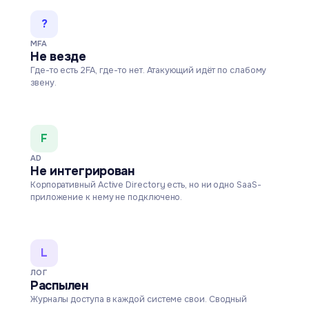
?
MFA
Не везде
Где-то есть 2FA, где-то нет. Атакующий идёт по слабому
звену.
F
AD
Не интегрирован
Корпоративный Active Directory есть, но ни одно SaaS-
приложение к нему не подключено.
L
ЛОГ
Распылен
Журналы доступа в каждой системе свои. Сводный