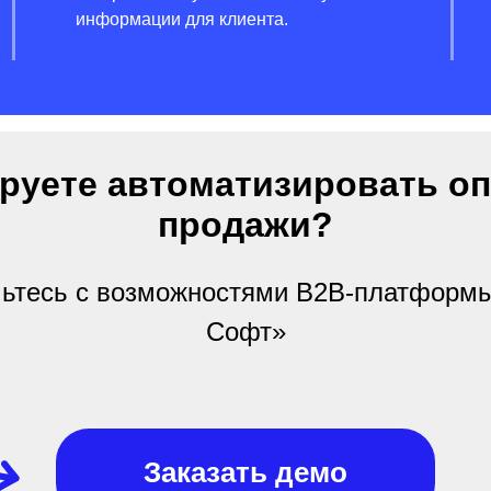
информации для клиента.
руете автоматизировать о
продажи?
ьтесь с возможностями B2B-платформ
Софт»
Заказать демо