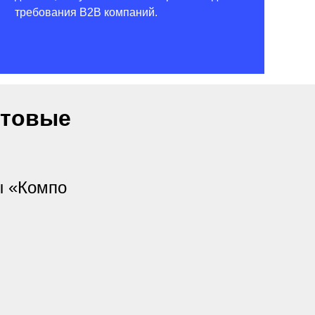
требования B2B компаний.
птовые
ы «Компо