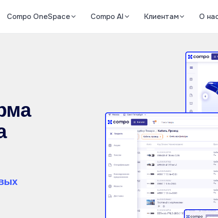
Compo OneSpace
Compo AI
Клиентам
О на
рма
а
овых