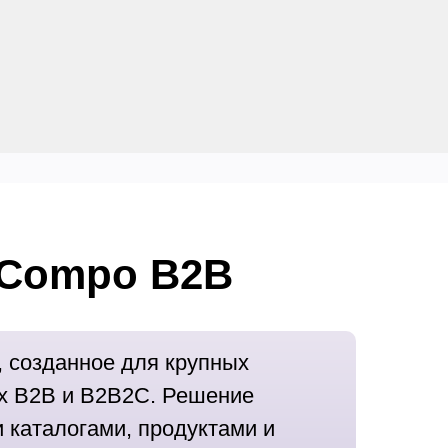
 Compo B2B
 созданное для крупных
ах B2B и B2B2C. Решение
 каталогами, продуктами и