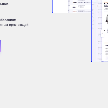
льшие
ребованиям
упных организаций